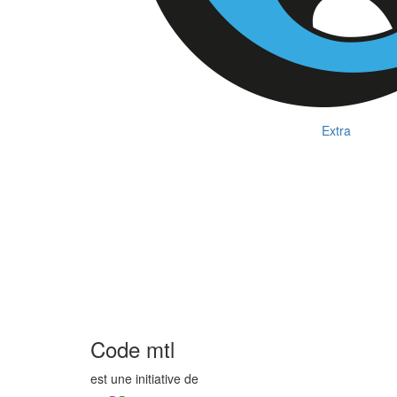
Extra
Abonnez-vous
à notre infolettre
Code mtl
est une initiative de