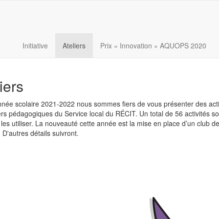
Initiative
Ateliers
Prix « Innovation » AQUOPS 2020
iers
nnée scolaire 202
1
-202
2
nous sommes fiers de vous présenter des act
ers pédagogiques du Service local du RÉCIT
.
Un total de 56 activités 
l
es
utiliser.
La nouveauté cette année est la mise en place d’un club de
'autres détails suivront.